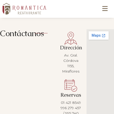
Contáctanos
Dirección
Av. Gral.
Córdova
1155,
Miraflores
Reservas
01 421 8549
996 279 457
/ 995 740